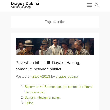
Dragoș Dubină
călătorii, expediții
Tag:
sacrificii
Povești cu triburi -III- Dayakii Halong,
șamanii funcționari publici
Posted on
23/07/2013
by
dragos dubina
Superman vs Batman (despre contextul cultural
din Indonezia)
Șamani, ritualuri și pariuri
Epilog