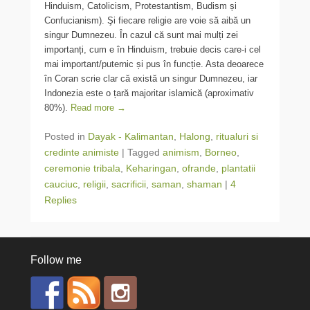
Hinduism, Catolicism, Protestantism, Budism și
Confucianism). Şi fiecare religie are voie să aibă un
singur Dumnezeu. În cazul că sunt mai mulți zei
importanți, cum e în Hinduism, trebuie decis care-i cel
mai important/puternic și pus în funcție. Asta deoarece
în Coran scrie clar că există un singur Dumnezeu, iar
Indonezia este o țară majoritar islamică (aproximativ
80%).
Read more →
Posted in
Dayak - Kalimantan
,
Halong
,
ritualuri si
credinte animiste
|
Tagged
animism
,
Borneo
,
ceremonie tribala
,
Keharingan
,
ofrande
,
plantatii
cauciuc
,
religii
,
sacrificii
,
saman
,
shaman
|
4
Replies
Follow me