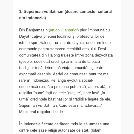
1. Superman vs Batman (despre contextul cultural
din Indonezia)
Din Banjarmasin (
articolul anterior
) plec împreună cu
Dayat, câțiva prieteni localnici și profesorul lor de
istorie spre Halong , un sat de dayaki, unde are loc o
ceremonie pentru serbarea recoltării orezului. Deși
comunitatea din Halong trăiește într-o zona dezvoltată
(șosele, școli etc) credința animistă de la baza
tradițiilor încă determină viața comunității și este
exprimată deschis. Astfel de comunități sunt tot mai
rare în Indonezia. Pe lângă evoluția social-
economică există o presiune puternică, autorizată, a
religiilor “bune” față de cele “greșite”, care lasă „în
urmă” credințele băștinașilor și tradițiile legate de ele.
Superman vs Batman. Care este mai adevărat?
Ministerul religiilor decide.
În Indonezia fiecare cetățean trebuie să urmeze una
dintre cele șase religii autorizate de stat. (Islam,