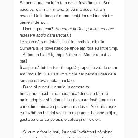
Se adună mai mulți în fața casei învățătorului. Sunt
bucuroși că m-am întors. Și eu mă bucur că am
revenit. De la început m-am simțit foarte bine printre
oamenii de aici.
– Unde-s prietenii? (
Se referă la Dan și Iulius cu care
fusesem acolo data trecută.
)
Le spun că s-au întors, unul în Lombok, altul în
Sumatra și le povestesc pe unde am fost eu între timp.
– Ai fost la bati?! Își repetă între ei: Mister a fost la
bati!
Îi asigur că totul a fost în regulă și apoi, le zic de ce m-
am întors în Huaulu și implicit le cer permisiunea de a
rămâne câteva săptămâni la ei.
– Du-te și pune-ți lucrurile în camera ta.
Îmi las rucsacul în „camera mea” din casa familiei
mele adoptive și îi dau lui ibu (nevasta învățătorului) o
parte din mâncarea pe care am adus-o. Apoi, mă așez
cu învățătorul și doi vecini la o gustare: banane prăjite,
gustarea clasică pe aici, o cafea și un kretek.
– Și cum a fost la bati, întreabă învățătorul zâmbind.