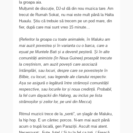
la groapa aia.
Mulțumit de discuție, DJ-ul dă din nou muzica tare. Am
trecut de Rumah Sokat, nu mai este mult până la Halta
Huaulu. Știu că trebuie să trecem pe un pod mare, din
fier, după care mai sunt vreo 15 minute…
(
Referitor la groapa cu toate animalele, în Maluku am
mai auzit povestea și în varianta cu o barca, care a
eșuat pe Muntele Bati și a devenit peșteră. Și în alte
comunități animiste (în Noua Guinee) proaspăt trecute
la creștinism, am auzit povești care asociază
întâmplări, sau locuri, despre care se povestește în
Bilbie, cu locuri, sau legende ale clanului respectiv.
Așa se asigură o legătură între strămoșii comunității
respesctive, sau locurile lor și noua credință. Probabil,
la fel cum dayackii din Halong, au inclus pe lista
strămoșilor și zeilor lor, pe unii din Mecca
)
Ritmul muzicii trece de la „senti”, un șlagăr de Maluku,
la hip hop. E un cântec porcos. N-am mai auzit până
acum o trupă locală, gen Paraziții. Ascult mai atent.
Necenzurat: „Fute, fute! / Și tu la fel ca toți, / Freacă