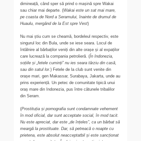
dimineață, când sper să prind o mașină spre Wakai
sau chiar mai departe. (
Wakai este un sat mai mare,
pe coasta de Nord a Seramului, înainte de drumul de
Huaulu, mergând de la Est spre Vest
)
Nu mai știu cum se cheamă, bordeleul respectiv, este
singurul loc din Bula, unde se iese seara. Locul de
întâlnire al bărbaților veniți din alte orașe și al expaților
care lucrează la compania petrolieră. (
În Indonezia,
soțiile și „fetele cuminți” nu ies seara târziu din casă,
sau din satul lor.
) Fetele de la club sunt venite din
orașe mari, gen Makassar, Surabaya, Jakarta, unde au
prins experiență. Un petec de comunitate tipică unui
oraș mare din Indonezia, pus între cătunele tribalilor
din Seram.
(
Prostituția și pornografia sunt condamnate vehement
în mod oficial, dar sunt acceptate social, în mod tacit.
Nu este apreciat, dar este „de înțeles”, ca un bărbat să
meargă la prostituate. Dar, să petreacă o noapte cu
prietena, este absolut neacceptatbil și este sancționat