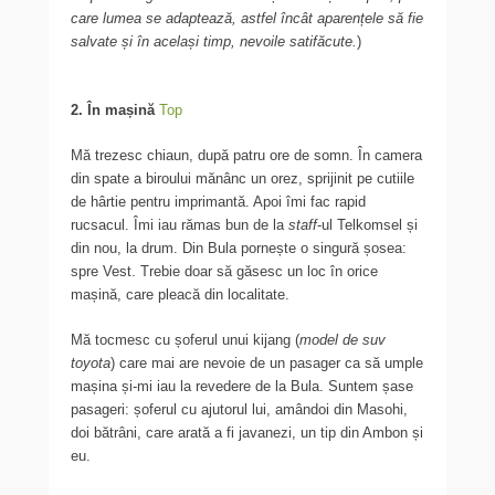
care lumea se adaptează, astfel încât aparențele să fie
salvate și în același timp, nevoile satifăcute.
)
2. În mașină
Top
Mă trezesc chiaun, după patru ore de somn. În camera
din spate a biroului mănânc un orez, sprijinit pe cutiile
de hârtie pentru imprimantă. Apoi îmi fac rapid
rucsacul. Îmi iau rămas bun de la
staff
-ul Telkomsel și
din nou, la drum. Din Bula pornește o singură șosea:
spre Vest. Trebie doar să găsesc un loc în orice
mașină, care pleacă din localitate.
Mă tocmesc cu șoferul unui kijang (
model de suv
toyota
) care mai are nevoie de un pasager ca să umple
mașina și-mi iau la revedere de la Bula. Suntem șase
pasageri: șoferul cu ajutorul lui, amândoi din Masohi,
doi bătrâni, care arată a fi javanezi, un tip din Ambon și
eu.