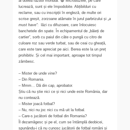
al doilea război mondial. 😀 Microbuzele, pe care
lucrează, sunt și ele împodobite. Abțibilduri cu
reclame, sau cu inscripții în engleză, de multe ori
scrise greșit, zorzoane atârnate în jurul parbrizului și „
a
must have”
: lăzi cu difuzoare, care înlocuiesc
banchetele din spate. În echipamentul de „băieți de
cartier”, sorb cu paiul din câte o pungă cu citro de
culoare roz sau verde turbat, sau de ceai cu gheață,
care este tare apreciat pe aici. Berea este la un preț
prohibitiv. Și cel mai important, aproape tot timpul
zâmbesc.
– Mister de unde vine?
– Din Romania.
– Mmm… Dă din cap, aprobator.
Știu că nu știe nici ce și nici unde este România, dar
nu contează.
– Mister joacă fotbal?
– Nu, nici nu joc nici cu mă uit la fotbal.
– Care-s jucătorii de fotbal din Romania?
Îl dezamăgesc și pe el, cum se întâmplă deobicei,
spunându-i că nu cunosc jucătorii de fotbal români și