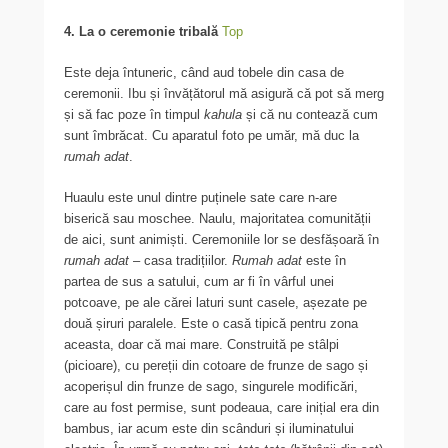
4. La o ceremonie tribală
Top
Este deja întuneric, când aud tobele din casa de
ceremonii. Ibu și învățătorul mă asigură că pot să merg
și să fac poze în timpul
kahula
și că nu contează cum
sunt îmbrăcat. Cu aparatul foto pe umăr, mă duc la
rumah adat
.
Huaulu este unul dintre puținele sate care n-are
biserică sau moschee. Naulu, majoritatea comunității
de aici, sunt animiști. Ceremoniile lor se desfășoară în
rumah adat
– casa tradițiilor.
Rumah adat
este în
partea de sus a satului, cum ar fi în vârful unei
potcoave, pe ale cărei laturi sunt casele, așezate pe
două șiruri paralele. Este o casă tipică pentru zona
aceasta, doar că mai mare. Construită pe stâlpi
(picioare), cu pereții din cotoare de frunze de sago și
acoperișul din frunze de sago, singurele modificări,
care au fost permise, sunt podeaua, care inițial era din
bambus, iar acum este din scânduri și iluminatului