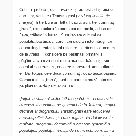
Cel mai probabil, sunt javanezi și au fost aduși aici de
copiii lor, veniți cu Transmigrasi (
vezi explicațiile de
mai jos
). Între Bula și Halta Huaulu, sunt trei comnități
„trans”, niște colonii în care zeci de familii, aduse din
Java, trăiesc în barăci. Sunt izolate cultural de
populația băștinașă, care-i consideră niște intruși, ce
ocupă ilegal teritoriile triburilor lor. La rândul lor, oamenii
de la „trans” îi consideră pe băștinași primitivi și
păgâni. Javanezii sunt musulmani iar băștinașii sunt
animiști sau creștini, ceea ce mărește distanța dintre
ei. Dar totuși, cele două comunități, coabitează pașnic.
Oamenii de la „trans”, sunt cei care lucrează intensiv
pe plantațiile de palmier de ulei.
(
Inițiat la sfârșitul anilor ’60 începutul ‘70 de coloniștii
olandezi și continuat de guvernul de la Jakarta, scopul
declarat al programului Transmigrasi este reducerea
suprapopulării Javei și a unor regiuni din Sulawesi. În
realitate, programul determină o creștere generală a
populației, populația înmulțindu-se încontinuu în limita