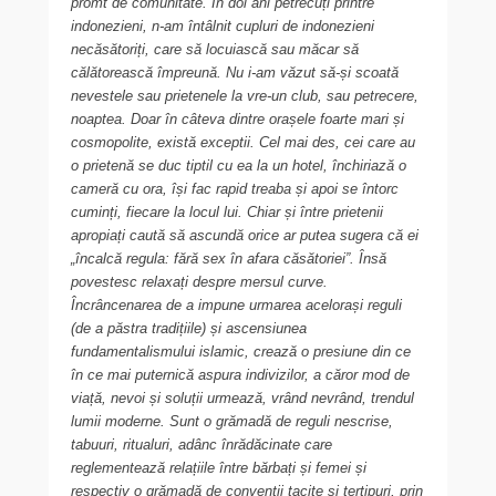
promt de comunitate. În doi ani petrecuți printre
indonezieni, n-am întâlnit cupluri de indonezieni
necăsătoriți, care să locuiască sau măcar să
călătorească împreună. Nu i-am văzut să-și scoată
nevestele sau prietenele la vre-un club, sau petrecere,
noaptea. Doar în câteva dintre orașele foarte mari și
cosmopolite, există exceptii. Cel mai des, cei care au
o prietenă se duc tiptil cu ea la un hotel, închiriază o
cameră cu ora, își fac rapid treaba și apoi se întorc
cuminți, fiecare la locul lui. Chiar și între prietenii
apropiați caută să ascundă orice ar putea sugera că ei
„încalcă regula: fără sex în afara căsătoriei”. Însă
povestesc relaxați despre mersul curve.
Încrâncenarea de a impune urmarea acelorași reguli
(de a păstra tradițiile) și ascensiunea
fundamentalismului islamic, crează o presiune din ce
în ce mai puternică aspura indivizilor, a căror mod de
viață, nevoi și soluții urmează, vrând nevrând, trendul
lumii moderne. Sunt o grămadă de reguli nescrise,
tabuuri, ritualuri, adânc înrădăcinate care
reglementează relațiile între bărbați și femei și
respectiv o grămadă de convenții tacite și tertipuri, prin