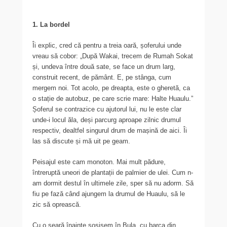
1. La bordel
Îi explic, cred că pentru a treia oară, șoferului unde
vreau să cobor: „După Wakai, trecem de Rumah Sokat
și, undeva între două sate, se face un drum larg,
construit recent, de pământ. E, pe stânga, cum
mergem noi. Tot acolo, pe dreapta, este o gheretă, ca
o stație de autobuz, pe care scrie mare: Halte Huaulu.”
Șoferul se contrazice cu ajutorul lui, nu le este clar
unde-i locul ăla, deși parcurg aproape zilnic drumul
respectiv, dealtfel singurul drum de mașină de aici. Îi
las să discute și mă uit pe geam.
Peisajul este cam monoton. Mai mult pădure,
întreruptă uneori de plantații de palmier de ulei. Cum n-
am dormit destul în ultimele zile, sper să nu adorm. Să
fiu pe fază când ajungem la drumul de Huaulu, să le
zic să oprească.
Cu o seară înainte sosisem în Bula, cu barca din