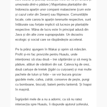
umezeala dintr-o pădure
.) Majoritatea plantațiilor din
Indonezia aparțin unor companii malaeziene (
cum este
și cazul celor din Seram
) sau filipineze. Comunitățile
locale, cele carora le aparțin terenurile respective, sunt
înlăturate sau forțate implicit să lucreze pe plantațiile
respective. Mâna de lucru este în principal adusă din
Java și din alte zone suprapopulate. Un dezastru
ecologic și social care se răspândește accelerat.
Pe la prânz ajungem în Wakai și oprim să mâncăm.
Profit și-mi fac proviziile pentru Huaulu, unde
intenționez să stau două – trei săptămâni și să merg la
pădure, alături de vânătorii din sat. Cateva kg de orez,
două cartușe de kretek (
țigări cu cuișoare
) și mai multe
pachete de tutun și foițe – se vor bucura grozav
gazdele mele, cafea, zahăr, conserve de pește, pungi
cu bomboane, biscuiți, baterii pentru lanternă. Și înapoi
în mașină.
Îngrijorării mele de a nu a adormi, ca să nu ratez
intersecția spre Huaulu, îi răspunde ajutorul șoferului,