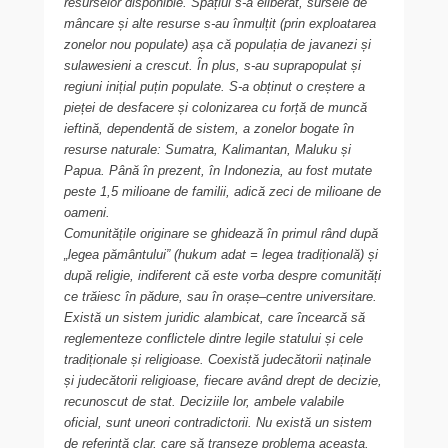
resurselor disponible. Spațiul s-a eliberat, sursele de
mâncare și alte resurse s-au înmulțit (prin exploatarea
zonelor nou populate) așa că populația de javanezi și
sulawesieni a crescut. În plus, s-au suprapopulat și
regiuni inițial puțin populate. S-a obținut o creștere a
pieței de desfacere și colonizarea cu forță de muncă
ieftină, dependentă de sistem, a zonelor bogate în
resurse naturale: Sumatra, Kalimantan, Maluku și
Papua. Până în prezent, în Indonezia, au fost mutate
peste 1,5 milioane de familii, adică zeci de milioane de
oameni.
Comunitățile originare se ghidează în primul rând după
„legea pământului” (hukum adat = legea tradițională) și
după religie, indiferent că este vorba despre comunități
ce trăiesc în pădure, sau în orașe–centre universitare.
Există un sistem juridic alambicat, care încearcă să
reglementeze conflictele dintre legile statului și cele
tradiționale și religioase. Coexistă judecătorii naținale
și judecătorii religioase, fiecare având drept de decizie,
recunoscut de stat. Deciziile lor, ambele valabile
oficial, sunt uneori contradictorii. Nu există un sistem
de referință clar, care să tranșeze problema aceasta.