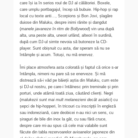
care își ia în serios roul de DJ al călătoriei. Boxele,
care umplu portbagajul, încep să bubuie. Hip-hop și rap
local cu texte anti…, Scorpions și Bon Jovi, șlagăre
duiose din Maluku, despre inimi rănite și dangdut
(
manele javaneze în ritm de Bollywood
) vin una după
alta, una peste alta, uneori urlând, alteori în surdină,
după cum DJ-ul simte nevoia să butoneze la CD-
player. Sunt obișnuit cu asta, dar speram să nu se
întâmple și acum. Totuși, nu mă enervez.
Îmi place atmosfera asta colorată și faptul că orice s-ar
întâmpla, nimeni nu pare să se enerveze. Și mă
distrează să-i văd pe băieții aștia din Maluku, cum este
și DJ-ul nostru, pe care-i întâlnesc prin treminale și prin
porturi, unde atârnă toată ziua, căutând clienți. Negri
(
malukezii sunt mai mult melanezieni decât asiatici
) cu
șepci de hip-hopperi, în tricouri cu inscripții în engleză
sau indoneziană, care deobicei n-au nici un sens, cu
șiraguri de bile din inox la gât, cu sau fără cruce,
despre care mi-au spus că cele mai valabile sunt
făcute din tabla rezervoarelor avioanelor japoneze din