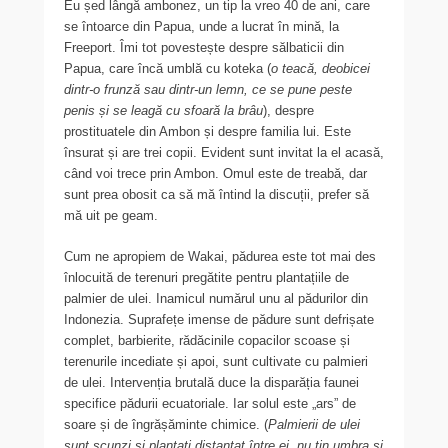
Eu șed lângă ambonez, un tip la vreo 40 de ani, care
se întoarce din Papua, unde a lucrat în mină, la
Freeport. Îmi tot povestește despre sălbaticii din
Papua, care încă umblă cu koteka (
o teacă, deobicei
dintr-o frunză sau dintr-un lemn, ce se pune peste
penis și se leagă cu sfoară la brâu
), despre
prostituatele din Ambon și despre familia lui. Este
însurat și are trei copii. Evident sunt invitat la el acasă,
când voi trece prin Ambon. Omul este de treabă, dar
sunt prea obosit ca să mă întind la discuții, prefer să
mă uit pe geam.
Cum ne apropiem de Wakai, pădurea este tot mai des
înlocuită de terenuri pregătite pentru plantațiile de
palmier de ulei. Inamicul numărul unu al pădurilor din
Indonezia. Suprafețe imense de pădure sunt defrișate
complet, barbierite, rădăcinile copacilor scoase și
terenurile incediate și apoi, sunt cultivate cu palmieri
de ulei. Intervenția brutală duce la disparăția faunei
specifice pădurii ecuatoriale. Iar solul este „ars” de
soare și de îngrășăminte chimice. (
Palmierii de ulei
sunt scunzi și plantați distanțat între ei, nu țin umbra și