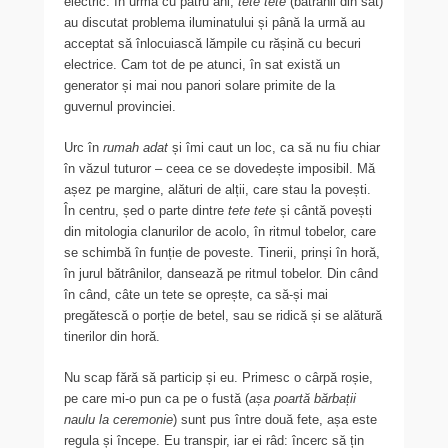
electric. În urmă cu patru ani,
tete tete
(bătrânii din sat)
au discutat problema iluminatului și până la urmă au
acceptat să înlocuiască lămpile cu rășină cu becuri
electrice. Cam tot de pe atunci, în sat există un
generator și mai nou panori solare primite de la
guvernul provinciei.
Urc în
rumah adat
și îmi caut un loc, ca să nu fiu chiar
în văzul tuturor – ceea ce se dovedește imposibil. Mă
așez pe margine, alături de alții, care stau la povești.
În centru, șed o parte dintre
tete tete
și cântă povești
din mitologia clanurilor de acolo, în ritmul tobelor, care
se schimbă în funție de poveste. Tinerii, prinși în horă,
în jurul bătrânilor, dansează pe ritmul tobelor. Din când
în când, câte un tete se oprește, ca să-și mai
pregătescă o porție de betel, sau se ridică și se alătură
tinerilor din horă.
Nu scap fără să particip și eu. Primesc o cârpă roșie,
pe care mi-o pun ca pe o fustă (
așa poartă bărbații
naulu la ceremonie
) sunt pus între două fete, așa este
regula și începe. Eu transpir, iar ei râd: încerc să țin