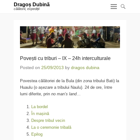
Dragoș Dubină
călătorii, expediții
Povești cu triburi – IX – 24h interculturale
Posted on
25/09/2013
by
dragos dubina
Povestea călătoriei de la Bula (din zona tribului Bati) la
Huaulu (o așezare a tribului Naulu). 24 de ore, între
lumi diferite, prin
no man’s land
…
La bordel
În mașină
Despre tribul vecin
La o ceremonie tribală
Epilog