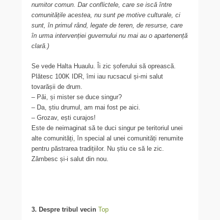
numitor comun. Dar conflictele, care se iscă între
comunitățile acestea, nu sunt pe motive culturale, ci
sunt, în primul rând, legate de teren, de resurse, care
în urma intervenției guvernului nu mai au o apartenență
clară.)
Se vede Halta Huaulu. Îi zic șoferului să oprească.
Plătesc 100K IDR, îmi iau rucsacul și-mi salut
tovarășii de drum.
– Păi, și mister se duce singur?
– Da, știu drumul, am mai fost pe aici.
– Grozav, ești curajos!
Este de neimaginat să te duci singur pe teritoriul unei
alte comunități, în special al unei comunități renumite
pentru păstrarea tradițiilor. Nu știu ce să le zic.
Zâmbesc și-i salut din nou.
3. Despre tribul vecin
Top