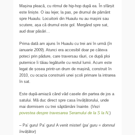
Mașina pleacă, cu ritmul de hip-hop după ea. În sfârșit
este liniște. O iau lejer, la pas, pe drumul de pământ
spre Huaulu. Locuitorii din Huaulu nu au mașini sau
scutere, așa că drumul este gol. Mergând spre sat,
aud doar păsări…
Prima dată am ajuns în Huaulu cu trei ani în urmă (
în
ianuarie 2009
). Atunci era accesibil doar pe câteva
poteci prin pădure, care traversau râuri, ce după ploi
puternice îi tăiau legăturile cu restul lumii. Acum este
legat de șosea printr-un drum de mașină, construit în
2010, cu ocazia construirii unei școli primare la intrarea
în sat.
Este după-amiază când văd casele din partea de jos a
satului. Mă duc direct spre casa învățătorului, unde
mai dormisem cu trei săptămâni înainte. (
Vezi
povestea despre travesarea Seramului de la S la N
.
)
– Pa’ guru! Pa’ guru! A venit mister! (
pa’ guru = domnul
învățător
)