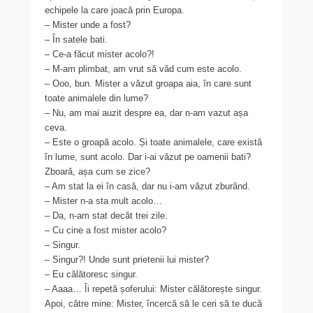
echipele la care joacă prin Europa.
– Mister unde a fost?
– În satele bati.
– Ce-a făcut mister acolo?!
– M-am plimbat, am vrut să văd cum este acolo.
– Ooo, bun. Mister a văzut groapa aia, în care sunt
toate animalele din lume?
– Nu, am mai auzit despre ea, dar n-am vazut așa
ceva.
– Este o groapă acolo. Și toate animalele, care există
în lume, sunt acolo. Dar i-ai văzut pe oamenii bati?
Zboară, așa cum se zice?
– Am stat la ei în casă, dar nu i-am văzut zburând.
– Mister n-a sta mult acolo…
– Da, n-am stat decât trei zile.
– Cu cine a fost mister acolo?
– Singur.
– Singur?! Unde sunt prietenii lui mister?
– Eu călătoresc singur.
– Aaaa… Îi repetă șoferului: Mister călătorește singur.
Apoi, către mine: Mister, încercă să le ceri să te ducă