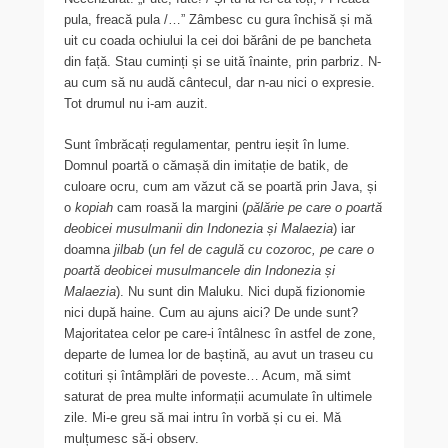
pula, freacă pula /…” Zâmbesc cu gura închisă și mă
uit cu coada ochiului la cei doi bărâni de pe bancheta
din față. Stau cuminți și se uită înainte, prin parbriz. N-
au cum să nu audă cântecul, dar n-au nici o expresie.
Tot drumul nu i-am auzit.
Sunt îmbrăcați regulamentar, pentru ieșit în lume.
Domnul poartă o cămașă din imitație de batik, de
culoare ocru, cum am văzut că se poartă prin Java, și
o
kopiah
cam roasă la margini (
pălărie pe care o poartă
deobicei musulmanii din Indonezia și Malaezia
) iar
doamna
jilbab
(
un fel de cagulă cu cozoroc, pe care o
poartă deobicei musulmancele din Indonezia și
Malaezia
). Nu sunt din Maluku. Nici după fizionomie
nici după haine. Cum au ajuns aici? De unde sunt?
Majoritatea celor pe care-i întâlnesc în astfel de zone,
departe de lumea lor de baștină, au avut un traseu cu
cotituri și întâmplări de poveste… Acum, mă simt
saturat de prea multe informații acumulate în ultimele
zile. Mi-e greu să mai intru în vorbă și cu ei. Mă
mulțumesc să-i observ.