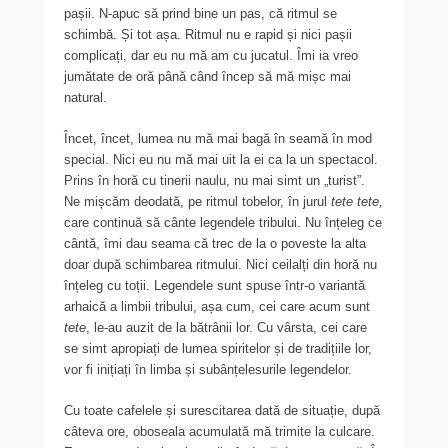
pașii. N-apuc să prind bine un pas, că ritmul se
schimbă. Și tot așa. Ritmul nu e rapid și nici pașii
complicați, dar eu nu mă am cu jucatul. Îmi ia vreo
jumătate de oră până când încep să mă mișc mai
natural.
Încet, încet, lumea nu mă mai bagă în seamă în mod
special. Nici eu nu mă mai uit la ei ca la un spectacol.
Prins în horă cu tinerii naulu, nu mai simt un „turist”.
Ne mișcăm deodată, pe ritmul tobelor, în jurul
tete tete,
care continuă să cânte legendele tribului. Nu înțeleg ce
cântă, îmi dau seama că trec de la o poveste la alta
doar după schimbarea ritmului. Nici ceilalți din horă nu
înțeleg cu toții. Legendele sunt spuse într-o variantă
arhaică a limbii tribului, așa cum, cei care acum sunt
tete
, le-au auzit de la bătrânii lor. Cu vârsta, cei care
se simt apropiați de lumea spiritelor și de tradițiile lor,
vor fi inițiați în limba și subânțelesurile legendelor.
Cu toate cafelele și surescitarea dată de situație, după
câteva ore, oboseala acumulată mă trimite la culcare.