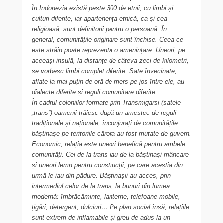
În Indonezia există peste 300 de etnii, cu limbi și
culturi diferite, iar apartenența etnică, ca și cea
religioasă, sunt definitorii pentru o persoană. În
general, comunitățile originare sunt închise. Ceea ce
este străin poate reprezenta o amenințare. Uneori, pe
aceeași insulă, la distanțe de câteva zeci de kilometri,
se vorbesc limbi complet diferite. Sate învecinate,
aflate la mai puțin de oră de mers pe jos între ele, au
dialecte diferite și reguli comunitare diferite.
În cadrul coloniilor formate prin Transmigarsi (satele
„trans”) oamenii trăiesc după un amestec de reguli
tradiționale și naționale, înconjurați de comunitățile
băștinașe pe teritoriile cărora au fost mutate de guvern.
Economic, relația este uneori benefică pentru ambele
comunități. Cei de la trans iau de la băștinași mâncare
și uneori lemn pentru construcții, pe care aceștia din
urmă le iau din pădure. Băștinașii au acces, prin
intermediul celor de la trans, la bunuri din lumea
modernă: îmbrăcăminte, lanterne, telefoane mobile,
țigări, detergent, dulciuri… Pe plan social însă, relațiile
sunt extrem de inflamabile și greu de adus la un