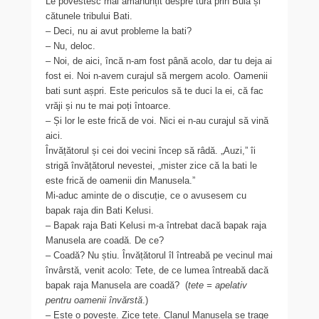
Le povestesc mai amănunțit despre tura prin Bula și
cătunele tribului Bati.
– Deci, nu ai avut probleme la bati?
– Nu, deloc.
– Noi, de aici, încă n-am fost până acolo, dar tu deja ai
fost ei. Noi n-avem curajul să mergem acolo. Oamenii
bati sunt așpri. Este periculos să te duci la ei, că fac
vrăji și nu te mai poți întoarce.
– Și lor le este frică de voi. Nici ei n-au curajul să vină
aici.
Învățătorul și cei doi vecini încep să râdă. „Auzi,” îi
strigă învățătorul nevestei, „mister zice că la bati le
este frică de oamenii din Manusela.”
Mi-aduc aminte de o discuție, ce o avusesem cu
bapak raja din Bati Kelusi.
– Bapak raja Bati Kelusi m-a întrebat dacă bapak raja
Manusela are coadă. De ce?
– Coadă? Nu știu. Învățătorul îl întreabă pe vecinul mai
învârstă, venit acolo: Tete, de ce lumea întreabă dacă
bapak raja Manusela are coadă? (
tete = apelativ
pentru oamenii învărstă
.)
– Este o poveste. Zice tete. Clanul Manusela se trage