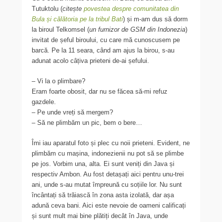
Tutuktolu (
citește
povestea despre comunitatea din
Bula și călătoria pe la tribul Bati
) și m-am dus să dorm
la biroul Telkomsel (
un furnizor de GSM din Indonezia
)
invitat de șeful biroului, cu care mă cunoscusem pe
barcă. Pe la 11 seara, când am ajus la birou, s-au
adunat acolo câțiva prieteni de-ai șefului.
– Vi la o plimbare?
Eram foarte obosit, dar nu se făcea să-mi refuz
gazdele.
– Pe unde vreți să mergem?
– Să ne plimbăm un pic, bem o bere…
Îmi iau aparatul foto și plec cu noii prieteni. Evident, ne
plimbăm cu mașina, indonezienii nu pot să se plimbe
pe jos. Vorbim una, alta. Ei sunt veniți din Java și
respectiv Ambon. Au fost detașați aici pentru unu-trei
ani, unde s-au mutat împreună cu soțiile lor. Nu sunt
încântați să trăiască în zona asta izolată, dar așa
adună ceva bani. Aici este nevoie de oameni calificați
și sunt mult mai bine plătiți decât în Java, unde