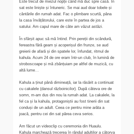
Este trecut de miezul nopții când mă duc spre casă. În
sat este liniște și întuneric. Se mai aud doar tobele și
cântările din rumah adat. Fac o plimbare scurtă, pâna
la casa învățătorului, care este în partea de jos a
satului. Am capul mare de câte am văzut astăzi.
În sfârșit apuc să mă întind. Prin pereții din scândură,
fereastra fără geam și acoperișul din frunze, se aud
greierii de afară și din spatele lor, înfundat, ritmul de
kahula. Acum 24 de ore eram într-un club, în lumină de
stroboscoape și mă zbânțuiam pe altfel de muzică, cu
altă lume…
Kahula a ținut până dimineață, iar la răsărit a continuat
cu cakalele (dansul războinicilor). După câteva ore de
somn, m-am dus din nou la rumah adat. La cakalele, la
fel ca și la kahula, protagoniștii au fost tinerii din sat
conduși de un adult. Ceea ce pentru mine arăta a
joacă, pentru cei din sat părea ceva serios.
Am făcut un videoclip cu ceremonia din Huaulu.
Kahula marchează trecerea în rândul adulților a câtorva