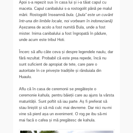
Apoi s-a repezit sus în casa lui și i-a tăiat capul cu
maceta. Capul canibalului s-a rostogolit până pe malul
mării. Rostogolit înseamnă
bula
. („
bula” este un cuvânt
într-una din limbile locale, noi vorbeam în indoneziană)
Așezarea de acolo a fost numită Bula, unde a fost
mister. Inima canibalului a fost îngropată în pădure,
unde acum este tribul Hoti.
Încerc să aflu câte ceva și despre legendele naulu, dar
fără rezultat. Probabil că este prea repede, încă nu
sunt suficient de apropiat de tete, care pare o
autoritate în ce privește tradițiile și rânduiala din
Huaulu.
Aflu că în casa de ceremonii se pregătește o
ceremonie
kahula,
pentru băieții care au ajuns la vârsta
maturității. Sunt poftit să iau parte. Aș fi preferat să
stau liniștit și să mă culc mai devreme. Dar nici nu-mi
vine să pierd așa un eveniment. O rog pe ibu să-mi
mai facă o cafea și mă pregătesc de kahula.