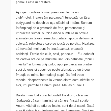
șomajul este în creștere…
Ajungem undeva la marginea orașului, la un
club/motel. Traversăm parcarea întunecată, un țăran
bodyguard ne deschide ușa clădirii și intrăm. Suntem
întâmpinați de o grămadă de fete, prietenoase și
îmbrăcate sumar. Muzica disco bumbuie în boxele
atârnate din tavan, semiobscuritate, spoturi de lumină
colorată, refelctoare care se joacă pe pereți… Realizez
că tovarășii mei sunt în ținută
casual
, proaspăt
barbieriți. Fetele din club, sexi, pe tocuri… Eu, coborât
de câteva ore de pe muntele Bati, din cătunele „tribului
invizibil” și lumea vrăjitorilor, apoi pe barca aia printre
saci de orez și coșuri cu pește afumat, cu un tricou
împuțit pe mine, bermude și șlapi. Da’ îmi trece
repede. Neapartenența la vreuna dintre comunitățile de
aici, îmi permite să nu-mi pese. Mă las cu valul.
Băieții m-au luat cu ei la bordel! Pe drum, chiar se
lăudaseră că sunt familiști și că nu-și înșală soțiile.
Acum, văd că se știu cu fetele, sunt de-ai casei. Dacă
n-aș fi obișnuit cu indonezienii, aș fi surprins. După un