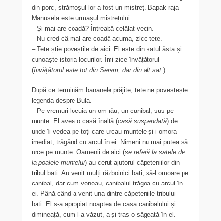
din porc, strămoșul lor a fost un mistreț. Bapak raja
Manusela este urmașul mistrețului.
– Și mai are coadă? Întreabă celălat vecin.
– Nu cred că mai are coadă acuma, zice tete.
– Tete știe poveștile de aici. El este din satul ăsta și
cunoaște istoria locurilor. Îmi zice învățătorul
(
învățătorul este tot din Seram, dar din alt sat.
).
După ce terminăm bananele prăjite, tete ne povestește
legenda despre Bula.
– Pe vremuri locuia un om rău, un canibal, sus pe
munte. El avea o casă înaltă (
casă suspendată
) de
unde îi vedea pe toți care urcau muntele și-i omora
imediat, trăgând cu arcul în ei. Nimeni nu mai putea să
urce pe munte. Oamenii de aici (
se referă la satele de
la poalele muntelui
) au cerut ajutorul căpeteniilor din
tribul bati. Au venit mulți războinici bati, să-l omoare pe
canibal, dar cum veneau, canibalul trăgea cu arcul în
ei. Până când a venit una dintre căpeteniile tribului
bati. El s-a apropiat noaptea de casa canibalului și
dimineață, cum l-a văzut, a și tras o săgeată în el.