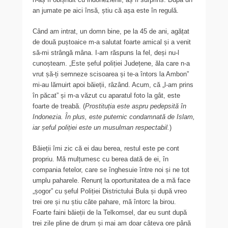
an jumate pe aici însă, știu că așa este în regulă.
Când am intrat, un domn bine, pe la 45 de ani, agățat
de două puștoaice m-a salutat foarte amical și a venit
să-mi strângă mâna. I-am răspuns la fel, deși nu-l
cunoșteam. „Este șeful poliției Județene, ăla care n-a
vrut șă-ți semneze scisoarea și te-a întors la Ambon”
mi-au lămuirt apoi băieții, râzând. Acum, că „l-am prins
în păcat” și m-a văzut cu aparatul foto la gât, este
foarte de treabă. (
Prostituția este aspru pedepsită în
Indonezia. În plus, este puternic condamnată de Islam,
iar șeful poliției este un musulman respectabil.
)
Băieții îmi zic că ei dau berea, restul este pe cont
propriu. Mă mulțumesc cu berea dată de ei, în
compania fetelor, care se înghesuie între noi și ne tot
umplu paharele. Renunț la oportunitatea de a mă face
„șogor” cu șeful Poliției Districtului Bula și după vreo
trei ore și nu știu câte pahare, mă întorc la birou.
Foarte faini băieții de la Telkomsel, dar eu sunt după
trei zile pline de drum și mai am doar câteva ore până