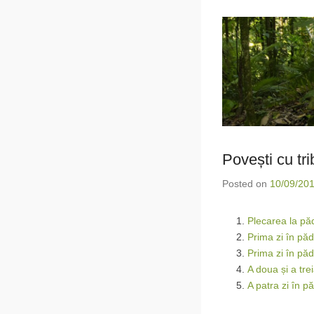
Povești cu tri
Posted on
10/09/20
Plecarea la pă
Prima zi în pă
Prima zi în pă
A doua și a tre
A patra zi în p