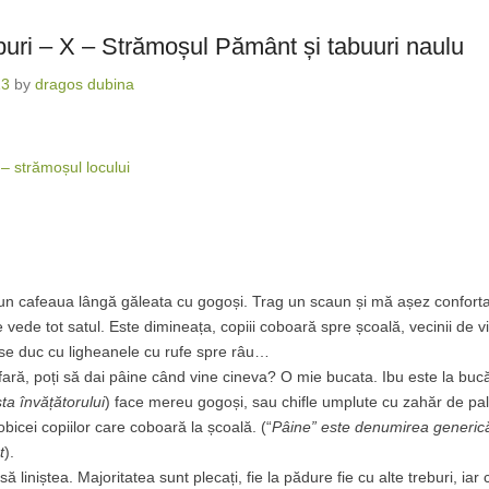
iburi – X – Strămoșul Pământ și tabuuri naulu
13
by
dragos dubina
– strămoșul locului
pun cafeaua lângă găleata cu gogoși. Trag un scaun și mă așez conforta
e vede tot satul. Este dimineața, copiii coboară spre școală, vecinii de v
 se duc cu ligheanele cu rufe spre râu…
afară, poți să dai pâine când vine cineva? O mie bucata. Ibu este la bucăt
ta învățătorului
) face mereu gogoși, sau chifle umplute cu zahăr de pal
bicei copiilor care coboară la școală. (“
Pâine” este denumirea generic
t
).
asă liniștea. Majoritatea sunt plecați, fie la pădure fie cu alte treburi, iar