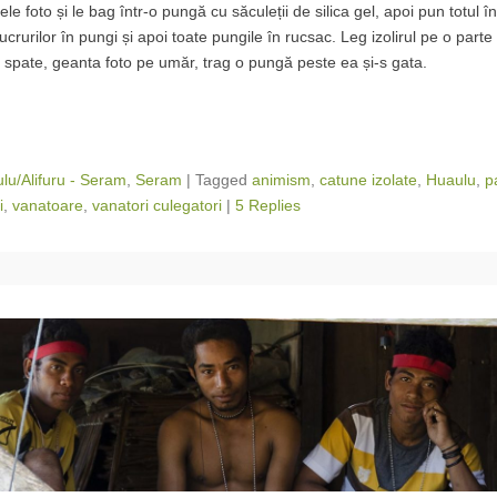
lele foto și le bag într-o pungă cu săculeții de silica gel, apoi pun totul 
lucrurilor în pungi și apoi toate pungile în rucsac. Leg izolirul pe o part
n spate, geanta foto pe umăr, trag o pungă peste ea și-s gata.
lu/Alifuru - Seram
,
Seram
|
Tagged
animism
,
catune izolate
,
Huaulu
,
p
i
,
vanatoare
,
vanatori culegatori
|
5 Replies