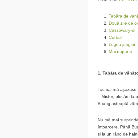
Tabăra de vân
Două zile de or
Cassowary-ul
Cerbul
Legea junglei
Mai departe
1. Tabăra de vânăt
Tocmai mă așezasem 
– Mister, plecăm la 
Buang așteaptă zâmb
Nu mă mai surprinde 
întoarcere. Până Bu
și la un rând de hai