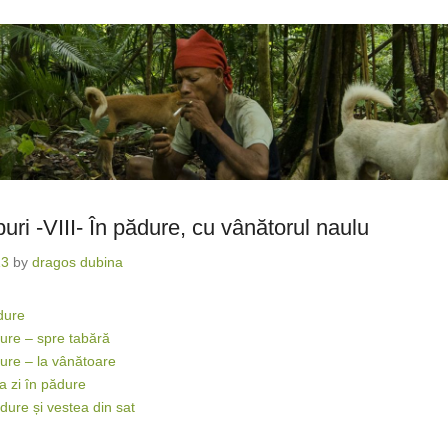
buri -VIII- În pădure, cu vânătorul naulu
13
by
dragos dubina
dure
dure – spre tabără
dure – la vânătoare
ia zi în pădure
ădure și vestea din sat