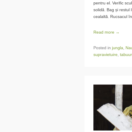
pentru el. Verific scu
solidă. Bag și restul 
cealaltă. Rucsacul î
Read more →
Posted in
jungla
,
Nau
supravietuire
,
tabuur