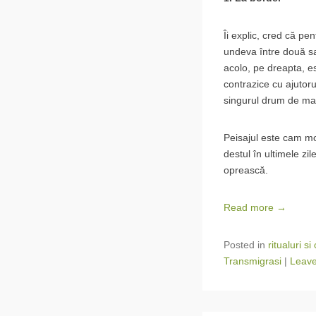
Îi explic, cred că p
undeva între două sa
acolo, pe dreapta, e
contrazice cu ajutoru
singurul drum de mași
Peisajul este cam mo
destul în ultimele z
oprească.
Read more →
Posted in
ritualuri s
Transmigrasi
|
Leave