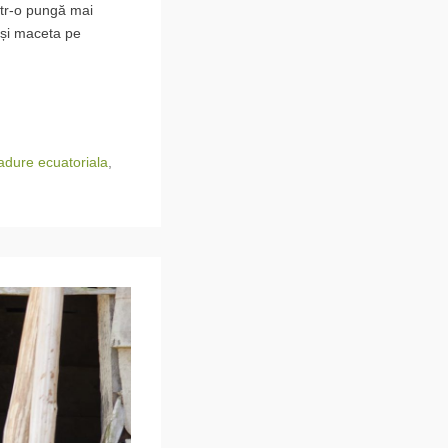
într-o pungă mai
e și maceta pe
adure ecuatoriala
,