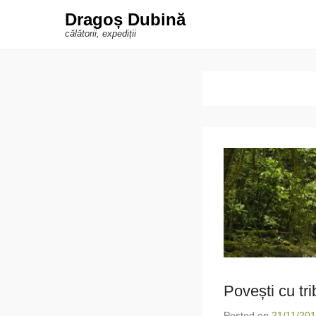
Dragoș Dubină
călătorii, expediții
Povești cu tr
Posted on
21/11/20