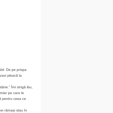
bil. De pe prispa
izavi pleacă la
ărie.” Îmi strigă ibu,
mier pe care le
ă pentru ceea ce
 cei rămași stau în