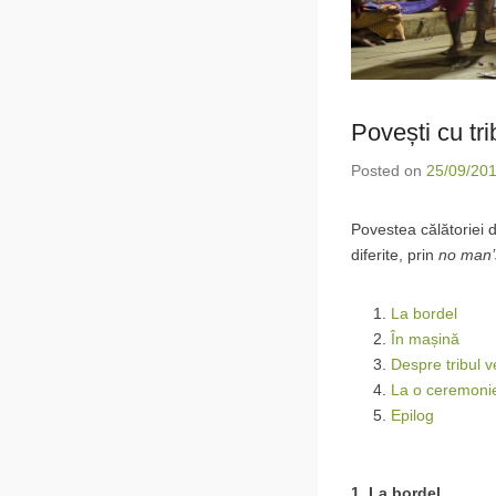
Povești cu tri
Posted on
25/09/20
Povestea călătoriei d
diferite, prin
no man’
La bordel
În mașină
Despre tribul v
La o ceremonie
Epilog
1. La bordel