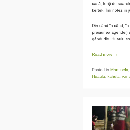
casă, feriți de soare
kertek. Îmi notez în 
Din când în când, în
presiunea agendei) ș
gândurile. Huaulu es
Read more →
Posted in
Manusela
Huaulu
,
kahula
,
vana