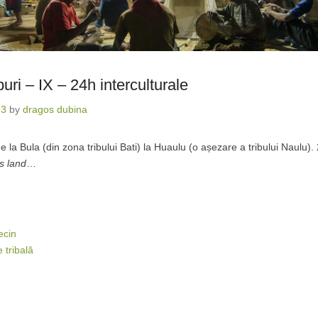
buri – IX – 24h interculturale
13
by
dragos dubina
e la Bula (din zona tribului Bati) la Huaulu (o așezare a tribului Naulu). 
s land
…
ecin
 tribală