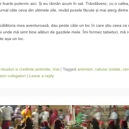
le foarte puternic aici. Și eu rămân acum în sat. Trândăvesc, cu o cafe
jurnal câte ceva din ultimele zile, revăd pozele făcute și mai șterg dintr
 călătoria mea aventuroasă, dau peste câte un loc în care știu ceea c
i unde mă simt bine alături de gazdele mele. Îmi formez tabieturi, mă 
te așa un loc.
,
ritualuri si credinte animiste
,
trial
|
Tagged
animism
,
catune izolate
,
cer
tori culegatori
|
Leave a reply