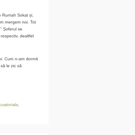
de Rumah Sokat și,
cum mergem noi. Tot
” Șoferul se
respectiv, dealtfel
lei. Cum n-am dormit
să le zic să
cuatoriala
,