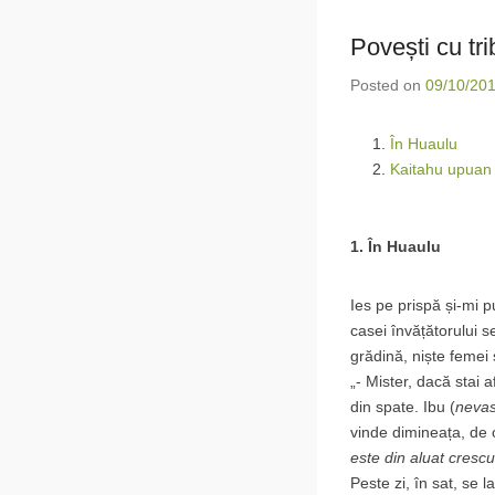
Povești cu tr
Posted on
09/10/20
În Huaulu
Kaitahu upuan 
1. În Huaulu
Ies pe prispă și-mi 
casei învățătorului s
grădină, niște femei
„- Mister, dacă stai 
din spate. Ibu (
nevas
vinde dimineața, de o
este din aluat crescu
Peste zi, în sat, se l