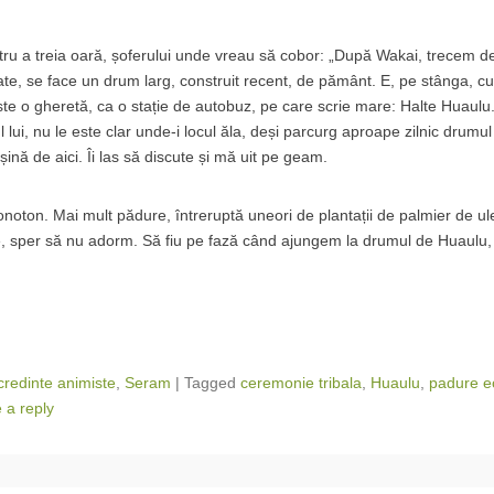
entru a treia oară, șoferului unde vreau să cobor: „După Wakai, trecem 
te, se face un drum larg, construit recent, de pământ. E, pe stânga, 
ste o gheretă, ca o stație de autobuz, pe care scrie mare: Halte Huaulu.
l lui, nu le este clar unde-i locul ăla, deși parcurg aproape zilnic drumul 
nă de aici. Îi las să discute și mă uit pe geam.
noton. Mai mult pădure, întreruptă uneori de plantații de palmier de u
ile, sper să nu adorm. Să fiu pe fază când ajungem la drumul de Huaulu, 
i credinte animiste
,
Seram
|
Tagged
ceremonie tribala
,
Huaulu
,
padure e
 a reply