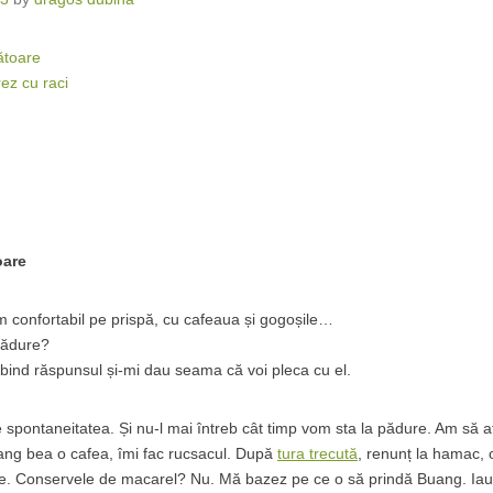
ătoare
ez cu raci
oare
confortabil pe prispă, cu cafeaua și gogoșile…
pădure?
ind răspunsul și-mi dau seama că voi pleca cu el.
spontaneitatea. Și nu-l mai întreb cât timp vom sta la pădure. Am să af
ang bea o cafea, îmi fac rucsacul. După
tura trecută
, renunț la hamac, 
ne. Conservele de macarel? Nu. Mă bazez pe ce o să prindă Buang. Iau