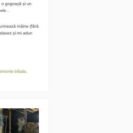
a, o gogoașă și un
e ele…
e urmează mâine (fără
relaxez și-mi adun
emonie tribala
,