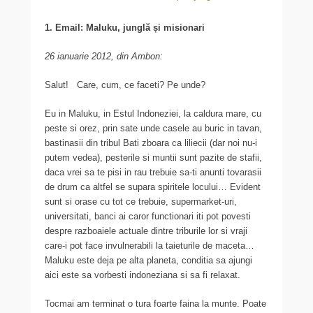
1. Email: Maluku, junglă și misionari
26 ianuarie 2012, din Ambon:
Salut! Care, cum, ce faceti? Pe unde?
Eu in Maluku, in Estul Indoneziei, la caldura mare, cu
peste si orez, prin sate unde casele au buric in tavan,
bastinasii din tribul Bati zboara ca liliecii (dar noi nu-i
putem vedea), pesterile si muntii sunt pazite de stafii,
daca vrei sa te pisi in rau trebuie sa-ti anunti tovarasii
de drum ca altfel se supara spiritele locului… Evident
sunt si orase cu tot ce trebuie, supermarket-uri,
universitati, banci ai caror functionari iti pot povesti
despre razboaiele actuale dintre triburile lor si vraji
care-i pot face invulnerabili la taieturile de maceta…
Maluku este deja pe alta planeta, conditia sa ajungi
aici este sa vorbesti indoneziana si sa fi relaxat.
Tocmai am terminat o tura foarte faina la munte. Poate