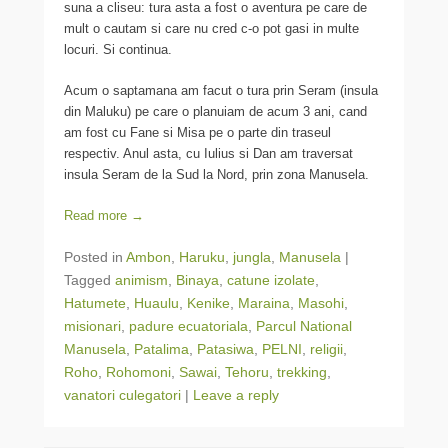
suna a cliseu: tura asta a fost o aventura pe care de
mult o cautam si care nu cred c-o pot gasi in multe
locuri. Si continua.
Acum o saptamana am facut o tura prin Seram (insula
din Maluku) pe care o planuiam de acum 3 ani, cand
am fost cu Fane si Misa pe o parte din traseul
respectiv. Anul asta, cu Iulius si Dan am traversat
insula Seram de la Sud la Nord, prin zona Manusela.
Read more →
Posted in
Ambon
,
Haruku
,
jungla
,
Manusela
|
Tagged
animism
,
Binaya
,
catune izolate
,
Hatumete
,
Huaulu
,
Kenike
,
Maraina
,
Masohi
,
misionari
,
padure ecuatoriala
,
Parcul National
Manusela
,
Patalima
,
Patasiwa
,
PELNI
,
religii
,
Roho
,
Rohomoni
,
Sawai
,
Tehoru
,
trekking
,
vanatori culegatori
|
Leave a reply