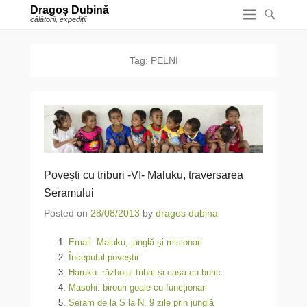
Dragoș Dubină
călătorii, expediții
Tag:
PELNI
Povești cu triburi -VI- Maluku, traversarea
Seramului
Posted on
28/08/2013
by
dragos dubina
Email: Maluku, junglă și misionari
Începutul poveștii
Haruku: războiul tribal și casa cu buric
Masohi: birouri goale cu funcționari
Seram de la S la N, 9 zile prin junglă