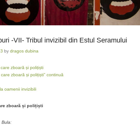
buri -VII- Tribul invizibil din Estul Seramului
13
by
dragos dubina
are zboară și polițiști
are zboară și polițiști” continuă
la oamenii invizibili
re zboară și polițiști
 Bula: