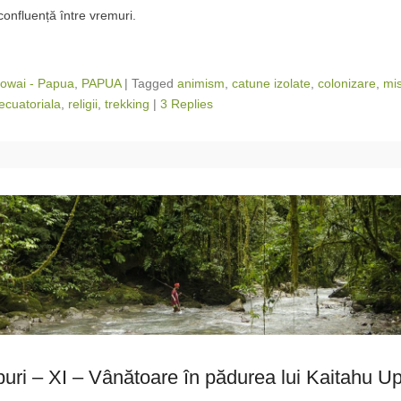
confluență între vremuri.
owai - Papua
,
PAPUA
|
Tagged
animism
,
catune izolate
,
colonizare
,
mis
ecuatoriala
,
religii
,
trekking
|
3 Replies
iburi – XI – Vânătoare în pădurea lui Kaitahu U