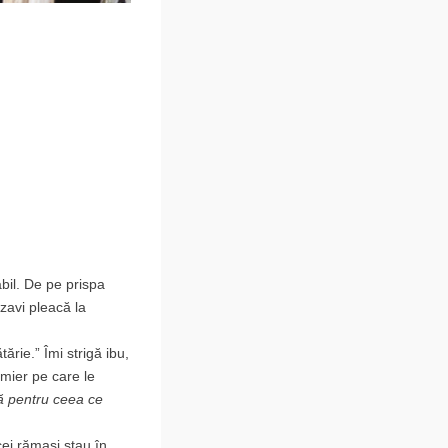
bil. De pe prispa
izavi pleacă la
ărie.” Îmi strigă ibu,
mier pe care le
ă pentru ceea ce
 cei rămași stau în