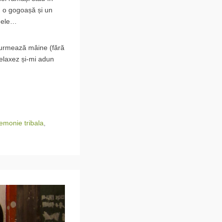
a, o gogoașă și un
e ele…
e urmează mâine (fără
relaxez și-mi adun
emonie tribala
,