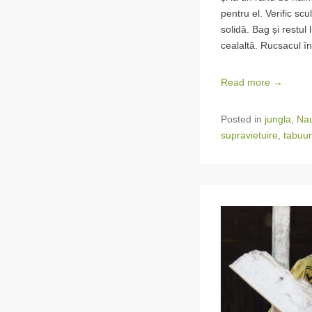
pentru el. Verific scu
solidă. Bag și restul 
cealaltă. Rucsacul î
Read more →
Posted in
jungla
,
Nau
supravietuire
,
tabuur