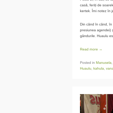
casă, feriți de soare
kertek. Îmi notez în 
Din când în când, în
presiunea agendei) ș
gândurile. Huaulu es
Read more →
Posted in
Manusela
Huaulu
,
kahula
,
vana