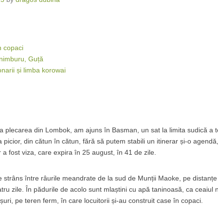
n copaci
nimburu, Guță
narii și limba korowai
a plecarea din Lombok, am ajuns în Basman, un sat la limita sudică a ter
 picior, din cătun în cătun, fără să putem stabili un itinerar și-o agend
 a fost viza, care expira în 25 august, în 41 de zile.
 e strâns între râurile meandrate de la sud de Munții Maoke, pe distanțe c
atru zile. În pădurile de acolo sunt mlaștini cu apă taninoasă, ca ceaiul n
șuri, pe teren ferm, în care locuitorii și-au construit case în copaci.