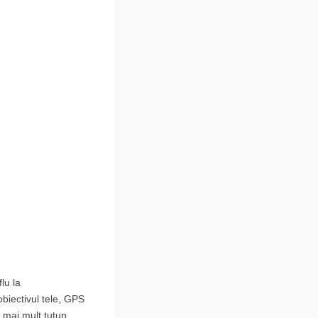
lu la
obiectivul tele, GPS
 mai mult tutun