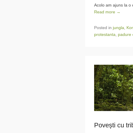
Acolo am ajuns la o 
Read more →
Posted in
jungla
,
Kor
protestanta
,
padure 
Povești cu tr