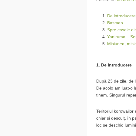
De introducere
Basman
Spre casele di
Yaniruma – Se
Misiunea, misio
1. De introducere
După 23 de zile, de l
De acolo am luat-o la
ținem. Singurul reper
Teritoriul korowailor
chiar și desculț, în p
loc se deschid lumini