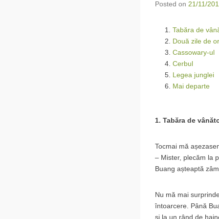
Posted on
21/11/20
Tabăra de vân
Două zile de or
Cassowary-ul
Cerbul
Legea junglei
Mai departe
1. Tabăra de vânăt
Tocmai mă așezasem 
– Mister, plecăm la 
Buang așteaptă zâmb
Nu mă mai surprinde 
întoarcere. Până Bu
și la un rând de hai