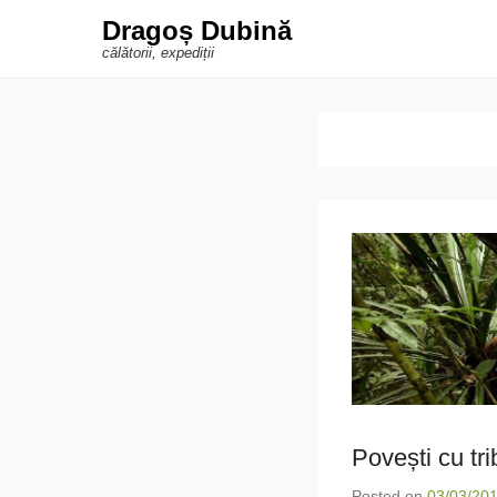
Dragoș Dubină
călătorii, expediții
Povești cu tri
Posted on
03/03/20