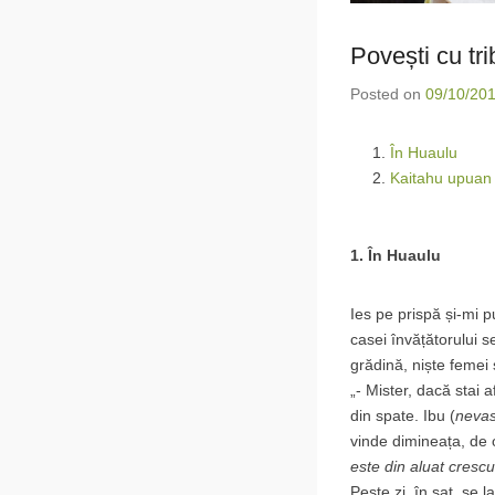
Povești cu tr
Posted on
09/10/20
În Huaulu
Kaitahu upuan 
1. În Huaulu
Ies pe prispă și-mi 
casei învățătorului s
grădină, niște femei
„- Mister, dacă stai 
din spate. Ibu (
nevas
vinde dimineața, de o
este din aluat crescu
Peste zi, în sat, se l