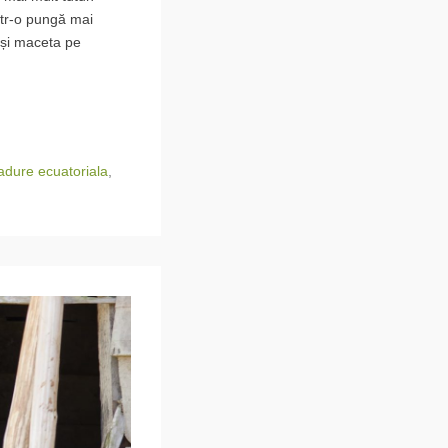
într-o pungă mai
e și maceta pe
adure ecuatoriala
,