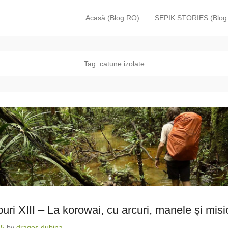
Acasă (Blog RO)
SEPIK STORIES (Blog
Primary Menu
Skip to content
Tag:
catune izolate
buri XIII – La korowai, cu arcuri, manele și misi
15
by
dragos dubina