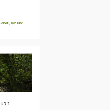
ionari
,
misiune
puan