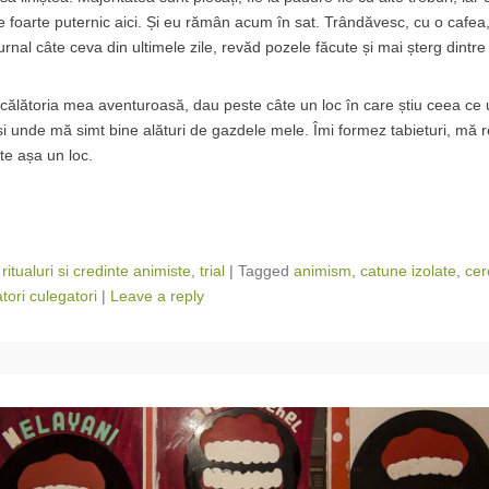
le foarte puternic aici. Și eu rămân acum în sat. Trândăvesc, cu o cafe
jurnal câte ceva din ultimele zile, revăd pozele făcute și mai șterg dintr
 călătoria mea aventuroasă, dau peste câte un loc în care știu ceea c
i unde mă simt bine alături de gazdele mele. Îmi formez tabieturi, mă 
te așa un loc.
,
ritualuri si credinte animiste
,
trial
|
Tagged
animism
,
catune izolate
,
cer
tori culegatori
|
Leave a reply