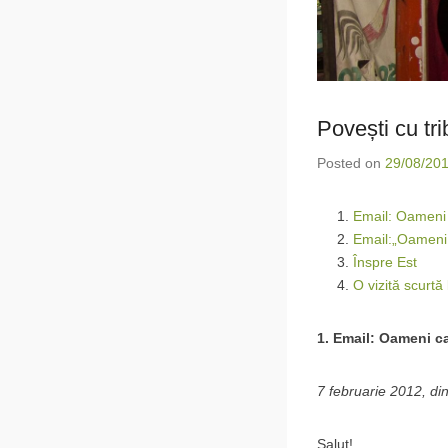
Povești cu tri
Posted on
29/08/20
Email: Oameni c
Email:„Oameni c
Înspre Est
O vizită scurtă 
1. Email: Oameni ca
7 februarie 2012, din
Salut!