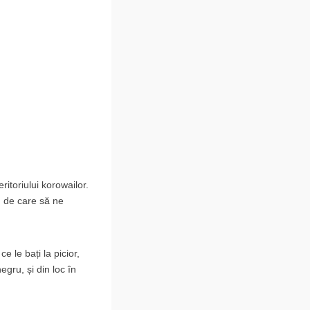
itoriului korowailor.
ă, de care să ne
e le bați la picior,
egru, și din loc în