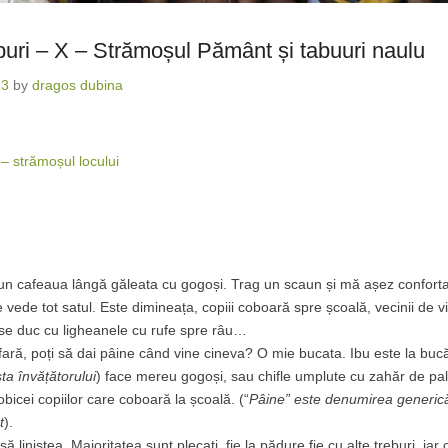
iburi – X – Strămoșul Pământ și tabuuri naulu
13
by
dragos dubina
– strămoșul locului
pun cafeaua lângă găleata cu gogoși. Trag un scaun și mă așez conforta
e vede tot satul. Este dimineața, copiii coboară spre școală, vecinii de v
 se duc cu ligheanele cu rufe spre râu…
afară, poți să dai pâine când vine cineva? O mie bucata. Ibu este la bucăt
ta învățătorului
) face mereu gogoși, sau chifle umplute cu zahăr de pal
bicei copiilor care coboară la școală. (“
Pâine” este denumirea generic
t
).
asă liniștea. Majoritatea sunt plecați, fie la pădure fie cu alte treburi, iar