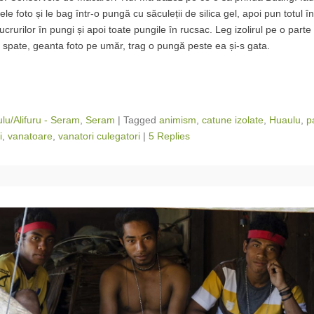
lele foto și le bag într-o pungă cu săculeții de silica gel, apoi pun totul 
lucrurilor în pungi și apoi toate pungile în rucsac. Leg izolirul pe o part
n spate, geanta foto pe umăr, trag o pungă peste ea și-s gata.
lu/Alifuru - Seram
,
Seram
|
Tagged
animism
,
catune izolate
,
Huaulu
,
p
i
,
vanatoare
,
vanatori culegatori
|
5 Replies