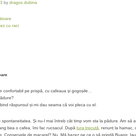
13
by
dragos dubina
ătoare
ez cu raci
oare
confortabil pe prispă, cu cafeaua și gogoșile…
pădure?
ind răspunsul și-mi dau seama că voi pleca cu el.
spontaneitatea. Și nu-l mai întreb cât timp vom sta la pădure. Am să af
ang bea o cafea, îmi fac rucsacul. După
tura trecută
, renunț la hamac, 
ne. Conservele de macarel? Nu. Mă bazez pe ce o să prindă Buang. Iau