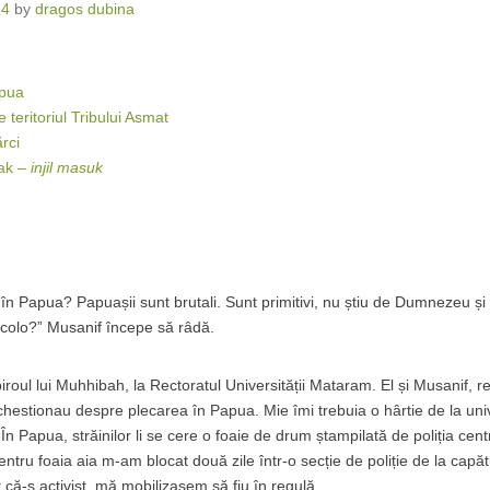
14
by
dragos dubina
apua
 teritoriul Tribului Asmat
rci
tak –
injil masuk
 în Papua? Papuașii sunt brutali. Sunt primitivi, nu știu de Dumnezeu și
acolo?” Musanif începe să râdă.
roul lui Muhhibah, la Rectoratul Universității Mataram. El și Musanif, re
 chestionau despre plecarea în Papua. Mie îmi trebuia o hârtie de la univ
. În Papua, străinilor li se cere o foaie de drum ștampilată de poliția cent
ru foaia aia m-am blocat două zile într-o secție de poliție de la capătu
 că-s activist, mă mobilizasem să fiu în regulă.