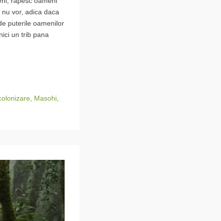
meni, rapesc oameni
i nu vor, adica daca
de puterile oamenilor
ici un trib pana
colonizare
,
Masohi
,