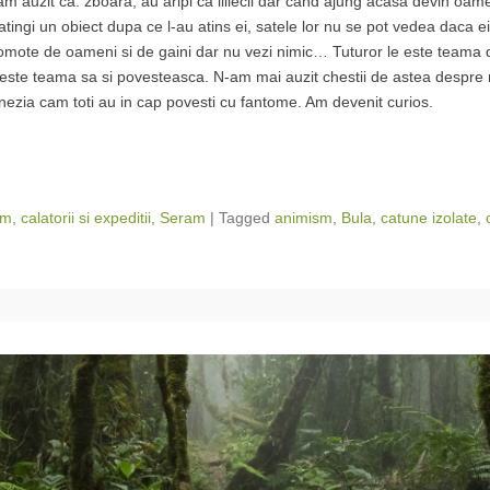
 am auzit ca: zboara, au aripi ca liliecii dar cand ajung acasa devin oa
 atingi un obiect dupa ce l-au atins ei, satele lor nu se pot vedea daca e
zgomote de oameni si de gaini dar nu vezi nimic… Tuturor le este teama 
 este teama sa si povesteasca. N-am mai auzit chestii de astea despre n
nezia cam toti au in cap povesti cu fantome. Am devenit curios.
am
,
calatorii si expeditii
,
Seram
|
Tagged
animism
,
Bula
,
catune izolate
,