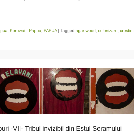
apua
,
Korowai - Papua
,
PAPUA
|
Tagged
agar wood
,
colonizare
,
crestin
buri -VII- Tribul invizibil din Estul Seramului