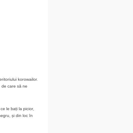
itoriului korowailor.
ă, de care să ne
e le bați la picior,
egru, și din loc în