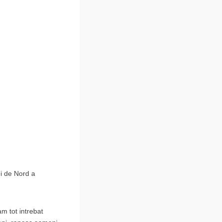
ei de Nord a
am tot intrebat