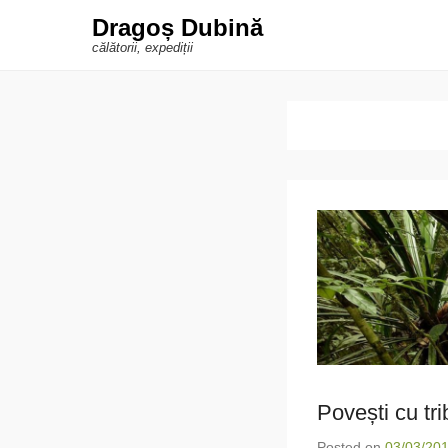
Dragoș Dubină
călătorii, expediții
Povești cu tri
Posted on
03/03/20