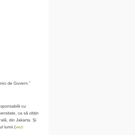
 nici de Guvern.”
sponsabilii cu
ersitate, ca să obțin
rală, din Jakarta. Și
l lumii (
vezi