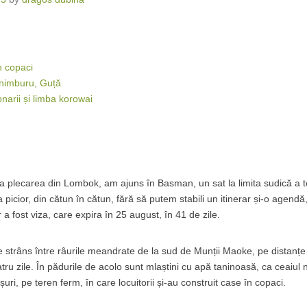
n copaci
nimburu, Guță
narii și limba korowai
a plecarea din Lombok, am ajuns în Basman, un sat la limita sudică a ter
 picior, din cătun în cătun, fără să putem stabili un itinerar și-o agend
 a fost viza, care expira în 25 august, în 41 de zile.
 e strâns între râurile meandrate de la sud de Munții Maoke, pe distanțe c
atru zile. În pădurile de acolo sunt mlaștini cu apă taninoasă, ca ceaiul n
șuri, pe teren ferm, în care locuitorii și-au construit case în copaci.