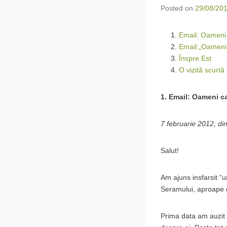
Posted on
29/08/20
Email: Oameni c
Email:„Oameni c
Înspre Est
O vizită scurtă 
1. Email: Oameni ca
7 februarie 2012, din
Salut!
Am ajuns insfarsit “
Seramului, aproape de 
Prima data am auzit d