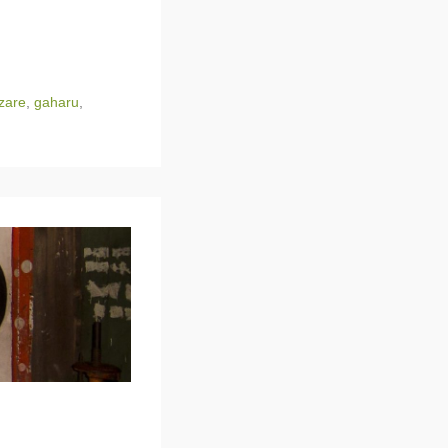
izare
,
gaharu
,