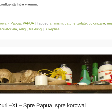
confluență între vremuri.
owai - Papua
,
PAPUA
|
Tagged
animism
,
catune izolate
,
colonizare
,
mis
ecuatoriala
,
religii
,
trekking
|
3 Replies
iburi –XII– Spre Papua, spre korowai