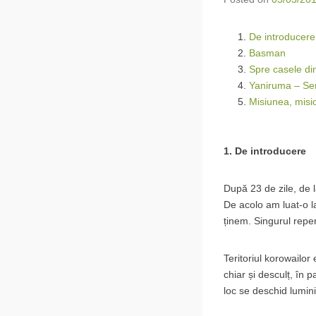
De introducere
Basman
Spre casele di
Yaniruma – Se
Misiunea, misio
1. De introducere
După 23 de zile, de l
De acolo am luat-o la
ținem. Singurul reper
Teritoriul korowailor
chiar și desculț, în p
loc se deschid lumini