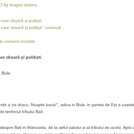
13
by
dragos dubina
are zboară și polițiști
are zboară și polițiști” continuă
la oamenii invizibili
re zboară și polițiști
 Bula:
unde a zis dracu: Noapte buna!”, adica in Bula, in partea de Est a coast
teritoriul tribului Bati.
espre Bati in Manusela, de la seful satului si al tribului de acolo. Apoi 