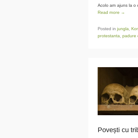
Acolo am ajuns la o 
Read more →
Posted in
jungla
,
Kor
protestanta
,
padure 
Povești cu tr