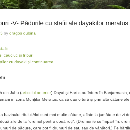
buri -V- Pădurile cu stafii ale dayakilor meratus
13
by
dragos dubina
tafii
 cauciuc și triburi
știlor cu dayaki și continuarea
fii
 din Juhu (
articolul anterior
) Dayat și Hari s-au întors în Banjarmasin
mâni în zona Munților Meratus, ca să dau o tură și prin alte cătune ale
a bazinului râului Alai sunt mai multe cătune, aflate la jumătate de zi de
 două zile de la ”drumul pentru două roți”. (Drumurile se împart în: dru
rumuri de pădure, care pot fi drumuri de sat, sau de vânători.) Pe hărțil