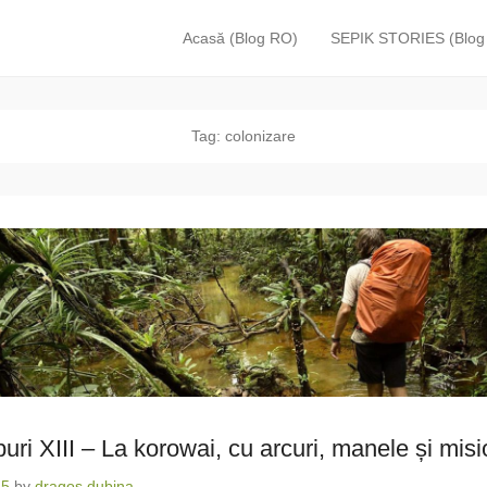
Acasă (Blog RO)
SEPIK STORIES (Blog
Primary Menu
Skip to content
Tag:
colonizare
buri XIII – La korowai, cu arcuri, manele și misi
15
by
dragos dubina