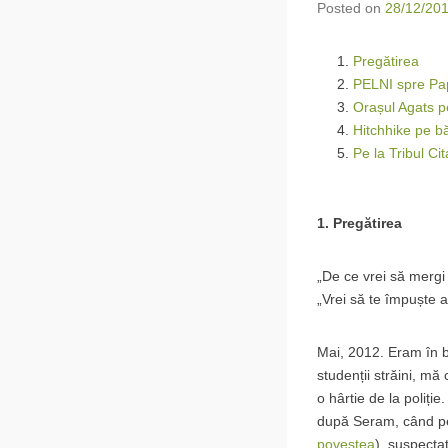
Posted on
28/12/20
Pregătirea
PELNI spre P
Orașul Agats pe
Hitchhike pe bă
Pe la Tribul Ci
1. Pregătirea
„De ce vrei să mergi
„Vrei să te împuște 
Mai, 2012. Eram în bi
studenții străini, mă
o hârtie de la poliție
după Seram, când pent
povestea
), suspectat