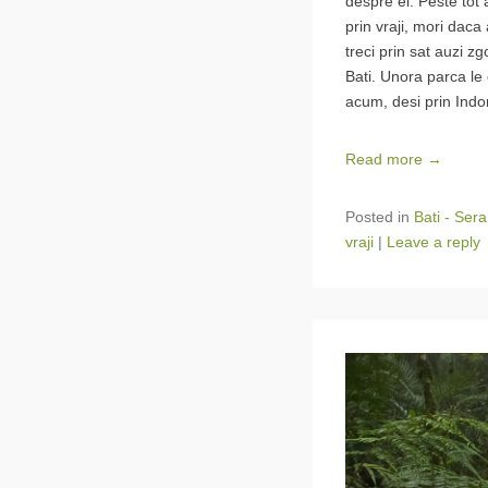
despre ei. Peste tot
prin vraji, mori daca
treci prin sat auzi 
Bati. Unora parca le
acum, desi prin Indo
Read more →
Posted in
Bati - Ser
vraji
|
Leave a reply